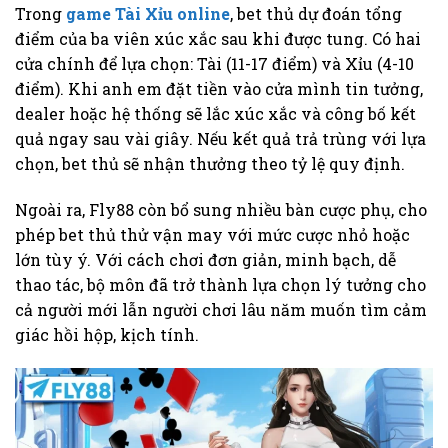
Trong
game Tài Xỉu online
, bet thủ dự đoán tổng
điểm của ba viên xúc xắc sau khi được tung. Có hai
cửa chính để lựa chọn: Tài (11-17 điểm) và Xỉu (4-10
điểm). Khi anh em đặt tiền vào cửa mình tin tưởng,
dealer hoặc hệ thống sẽ lắc xúc xắc và công bố kết
quả ngay sau vài giây. Nếu kết quả trả trùng với lựa
chọn, bet thủ sẽ nhận thưởng theo tỷ lệ quy định.
Ngoài ra, Fly88 còn bổ sung nhiều bàn cược phụ, cho
phép bet thủ thử vận may với mức cược nhỏ hoặc
lớn tùy ý. Với cách chơi đơn giản, minh bạch, dễ
thao tác, bộ môn đã trở thành lựa chọn lý tưởng cho
cả người mới lẫn người chơi lâu năm muốn tìm cảm
giác hồi hộp, kịch tính.