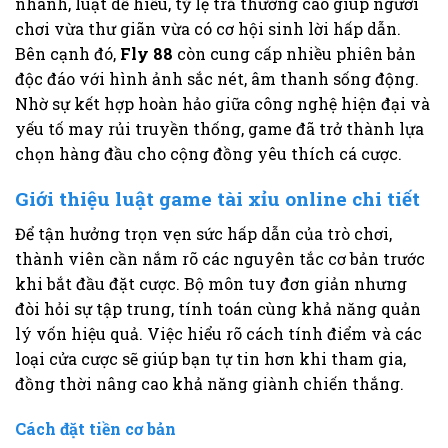
nhanh, luật dễ hiểu, tỷ lệ trả thưởng cao giúp người
chơi vừa thư giãn vừa có cơ hội sinh lời hấp dẫn.
Bên cạnh đó,
Fly 88
còn cung cấp nhiều phiên bản
độc đáo với hình ảnh sắc nét, âm thanh sống động.
Nhờ sự kết hợp hoàn hảo giữa công nghệ hiện đại và
yếu tố may rủi truyền thống, game đã trở thành lựa
chọn hàng đầu cho cộng đồng yêu thích cá cược.
Giới thiệu luật game tài xỉu online chi tiết
Để tận hưởng trọn vẹn sức hấp dẫn của trò chơi,
thành viên cần nắm rõ các nguyên tắc cơ bản trước
khi bắt đầu đặt cược. Bộ môn tuy đơn giản nhưng
đòi hỏi sự tập trung, tính toán cùng khả năng quản
lý vốn hiệu quả. Việc hiểu rõ cách tính điểm và các
loại cửa cược sẽ giúp bạn tự tin hơn khi tham gia,
đồng thời nâng cao khả năng giành chiến thắng.
Cách đặt tiền cơ bản