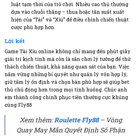
luật tạm thời của trò chơi. Nhiều cao thủ thường
dựa vào chuỗi thắng – thua hoặc tần suất xuất
hiện của “Tài” và “Xỉu” để điều chỉnh chiến thuật
cược phù hợp hơn.
Lời kết
Game Tài Xỉu online không chỉ mang đến phút giây
giải trí kịch tính mà còn là sân chơi lý tưởng để thử
thách chiến thuật, khả năng quan sát của bạn. Việc
nắm vững những bí quyết như quản lý vốn hợp lý,
giữ tâm lý ổn định và chọn bàn phù hợp sẽ giúp bet
thủ chủ động hơn trong mọi tình huống. Chúc anh
em thành công chinh phục tiền thưởng cực khủng
cùng Fly88
Xem thêm:
Roulette Fly88
– Vòng
Quay May Mắn Quyết Định Số Phận