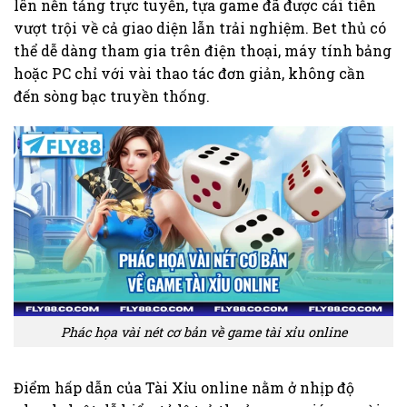
lên nền tảng trực tuyến, tựa game đã được cải tiến
vượt trội về cả giao diện lẫn trải nghiệm. Bet thủ có
thể dễ dàng tham gia trên điện thoại, máy tính bảng
hoặc PC chỉ với vài thao tác đơn giản, không cần
đến sòng bạc truyền thống.
Phác họa vài nét cơ bản về game tài xỉu online
Điểm hấp dẫn của Tài Xỉu online nằm ở nhịp độ