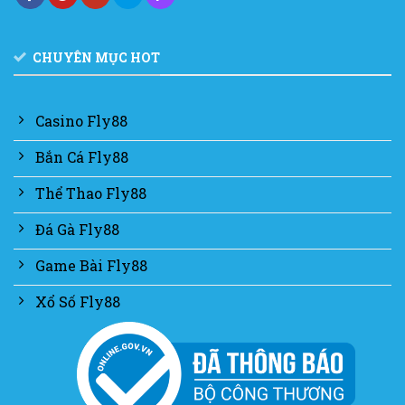
CHUYÊN MỤC HOT
Casino Fly88
Bắn Cá Fly88
Thể Thao Fly88
Đá Gà Fly88
Game Bài Fly88
Xổ Số Fly88