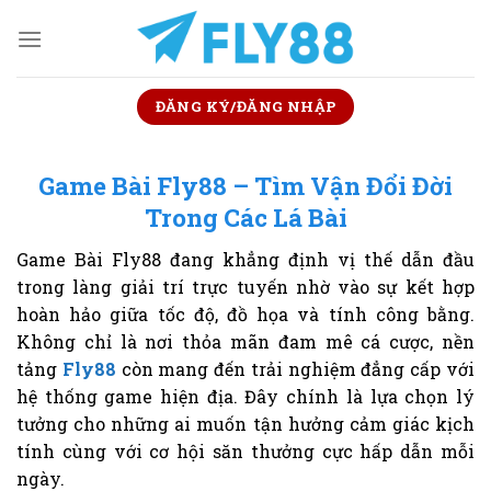
Bỏ
qua
nội
dung
ĐĂNG KÝ/ĐĂNG NHẬP
Game Bài Fly88 – Tìm Vận Đổi Đời
Trong Các Lá Bài
Game Bài Fly88 đang khẳng định vị thế dẫn đầu
trong làng giải trí trực tuyến nhờ vào sự kết hợp
hoàn hảo giữa tốc độ, đồ họa và tính công bằng.
Không chỉ là nơi thỏa mãn đam mê cá cược, nền
tảng
Fly88
còn mang đến trải nghiệm đẳng cấp với
hệ thống game hiện địa. Đây chính là lựa chọn lý
tưởng cho những ai muốn tận hưởng cảm giác kịch
tính cùng với cơ hội săn thưởng cực hấp dẫn mỗi
ngày.