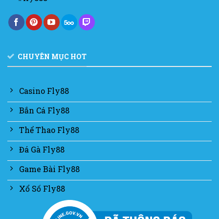
CHUYÊN MỤC HOT
Casino Fly88
Bắn Cá Fly88
Thể Thao Fly88
Đá Gà Fly88
Game Bài Fly88
Xổ Số Fly88