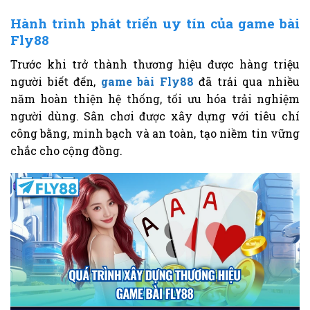
Hành trình phát triển uy tín của game bài
Fly88
Trước khi trở thành thương hiệu được hàng triệu
người biết đến,
game bài Fly88
đã trải qua nhiều
năm hoàn thiện hệ thống, tối ưu hóa trải nghiệm
người dùng. Sân chơi được xây dựng với tiêu chí
công bằng, minh bạch và an toàn, tạo niềm tin vững
chắc cho cộng đồng.