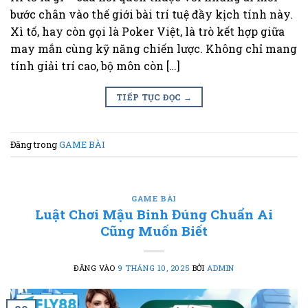
bước chân vào thế giới bài trí tuệ đầy kịch tính này.
Xì tố, hay còn gọi là Poker Việt, là trò kết hợp giữa
may mắn cùng kỹ năng chiến lược. Không chỉ mang
tính giải trí cao, bộ môn còn […]
TIẾP TỤC ĐỌC
→
Đăng trong
GAME BÀI
GAME BÀI
Luật Chơi Mậu Binh Đúng Chuẩn Ai
Cũng Muốn Biết
ĐĂNG VÀO
9 THÁNG 10, 2025
BỞI
ADMIN