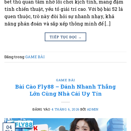
bet thủ quan tâm nhờ lối chơi kịch tính, mang đậm
tính chiến thuật, yếu tố giải trí cao. Với bộ bài 52 lá
quen thuộc, trò này đòi hỏi sự nhanh nhạy, khả
năng phán đoán và sắp xếp thông minh để […]
TIẾP TỤC ĐỌC
→
Đăng trong
GAME BÀI
GAME BÀI
Bài Cào Fly88 – Đánh Nhanh Thắng
Lớn Cùng Nhà Cái Uy Tín
ĐĂNG VÀO
4 THÁNG 6, 2026
BỞI
ADMIN
04