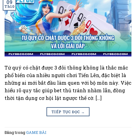
09
Th10
Tứ quý có chặt được 3 đôi thông không là thắc mắc
phổ biến của nhiều người chơi Tiến Lên, đặc biệt là
những ai mới bắt đầu làm quen với bộ môn này. Việc
hiểu rõ quy tắc giúp bet thủ tránh nhầm lẫn, đồng
thời tận dụng cơ hội lật ngược thế cờ. […]
TIẾP TỤC ĐỌC
→
Đăng trong
GAME BÀI