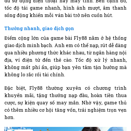
dù sử dụng điện thoại hay máy tính. Bên cạnh đó,
tốc độ tải game nhanh, hình ảnh mượt, âm thanh
sống động khiến mỗi ván bài trở nên cuốn hút.
Thưởng nhanh, giao dịch gọn
Điểm cộng lớn của game bài Fly88 nằm ở hệ thống
giao dịch minh bạch. Anh em có thể nạp, rút dễ dàng
qua nhiều phương thức khác nhau, từ ngân hàng nội
địa, ví điện tử đến thẻ cào. Tốc độ xử lý nhanh,
không mất phí ẩn, giúp bạn yên tâm tận hưởng mà
không lo rắc rối tài chính.
Đặc biệt, Fly88 thường xuyên có chương trình
khuyến mãi, tặng thưởng nạp đầu, hoàn tiền thua
cược, sự kiện quay số may mắn. Nhờ vậy, game thủ
có thêm nhiều cơ hội tăng vốn, trải nghiệm trọn vẹn
hơn.