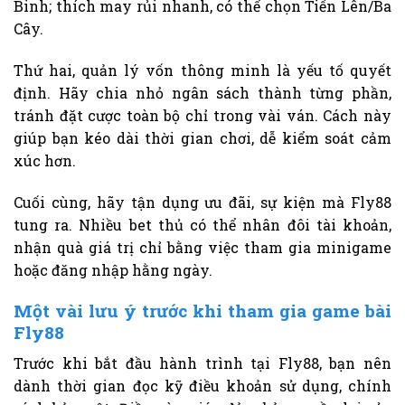
Binh; thích may rủi nhanh, có thể chọn Tiến Lên/Ba
Cây.
Thứ hai, quản lý vốn thông minh là yếu tố quyết
định. Hãy chia nhỏ ngân sách thành từng phần,
tránh đặt cược toàn bộ chỉ trong vài ván. Cách này
giúp bạn kéo dài thời gian chơi, dễ kiểm soát cảm
xúc hơn.
Cuối cùng, hãy tận dụng ưu đãi, sự kiện mà Fly88
tung ra. Nhiều bet thủ có thể nhân đôi tài khoản,
nhận quà giá trị chỉ bằng việc tham gia minigame
hoặc đăng nhập hằng ngày.
Một vài lưu ý trước khi tham gia game bài
Fly88
Trước khi bắt đầu hành trình tại Fly88, bạn nên
dành thời gian đọc kỹ điều khoản sử dụng, chính