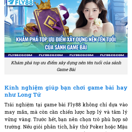
Khám phá top ưu điểm xây dựng nên tên tuổi của sảnh
Game Bài
Kinh nghiệm giúp bạn chơi game bài hay
như Long Tứ
Trải nghiệm tại game bài Fly88 không chỉ dựa vào
may mắn, mà còn cần chiến lược hợp lý và tâm lý
vững vàng. Trước hết, bạn nên chọn trò phù hợp sở
trường. Nếu giỏi phân tích, hãy thử Poker hoặc Mậu